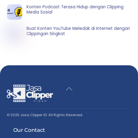
Konten Podcast Terasa Hidup dengan Clipping
Media Sosial
Buat Konten YouTube Meledak di Internet dengan
Clippingan Singkat
Back
To
Top
© 2025 Jasa Clipper ID. All Rights Reserved.
Our Contact