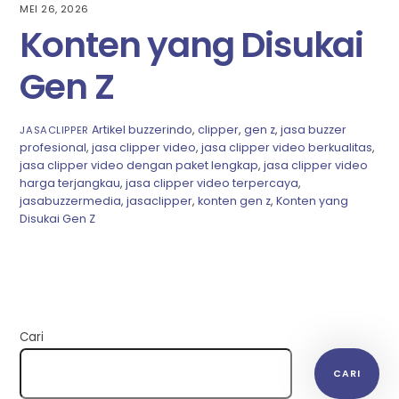
MEI 26, 2026
Konten yang Disukai
Gen Z
Artikel
buzzerindo
,
clipper
,
gen z
,
jasa buzzer
JASACLIPPER
profesional
,
jasa clipper video
,
jasa clipper video berkualitas
,
jasa clipper video dengan paket lengkap
,
jasa clipper video
harga terjangkau
,
jasa clipper video terpercaya
,
jasabuzzermedia
,
jasaclipper
,
konten gen z
,
Konten yang
Disukai Gen Z
Cari
CARI