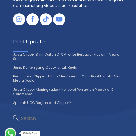
dan memotong video sesuai kebutuhan.
Facebook
Tiktok
Post Update
Jasa Clipper Bikin Cuitan Di X Viral ke Berbagai Platform Media
Sosial
Jenis Konten yang Cocok untuk Reels
Peran Jasa Clipper dalam Membangun Citra Positif Suatu Akun
Media Sosial
Jasa Clipper Meningkatkan Konversi Penjualan Produk di E-
Commerce
Apakah UGC Bagian dari Clipper?