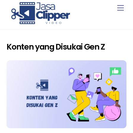
Skip
Men
to
content
Konten yang Disukai Gen Z