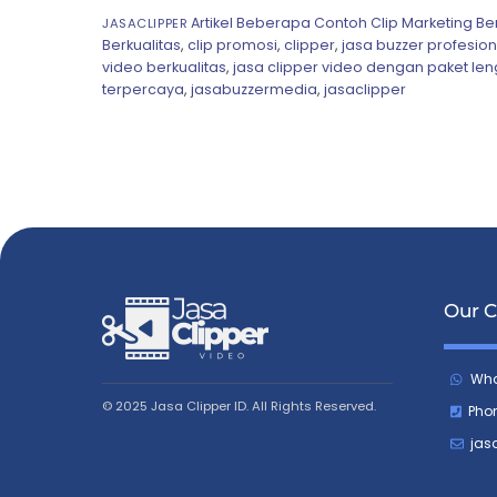
Artikel
Beberapa Contoh Clip Marketing Ber
JASACLIPPER
Berkualitas
,
clip promosi
,
clipper
,
jasa buzzer profesion
video berkualitas
,
jasa clipper video dengan paket le
terpercaya
,
jasabuzzermedia
,
jasaclipper
Our C
Wha
© 2025 Jasa Clipper ID. All Rights Reserved.
Pho
jas