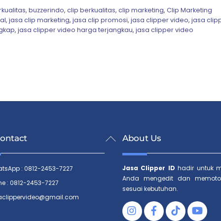
kualitas
,
buzzerindo
,
clip berkualitas
,
clip marketing
,
Clip Marketing
al
,
jasa clip marketing
,
jasa clip promosi
,
jasa clipper video
,
jasa clip
ngkap
,
jasa clipper video harga terjangkau
,
jasa clipper video
Back
ontact
About Us
To
Top
Jasa Clipper ID
hadir untuk 
tsApp : 0812-2453-7227
Anda mengedit dan memoto
ne : 0812-2453-7227
sesuai kebutuhan.
aclippervideo@gmail.com
Facebook
Tiktok