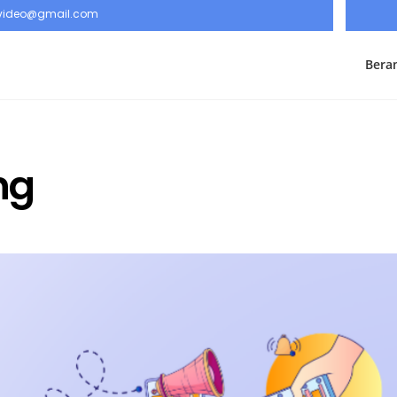
rvideo@gmail.com
Bera
ng