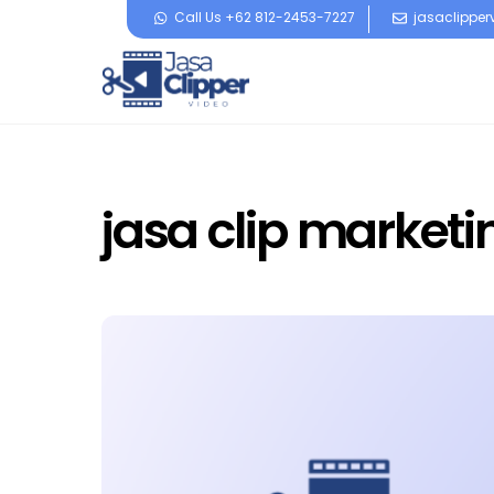
Skip
Call Us +62 812-2453-7227
jasaclippe
to
content
jasa clip marketi