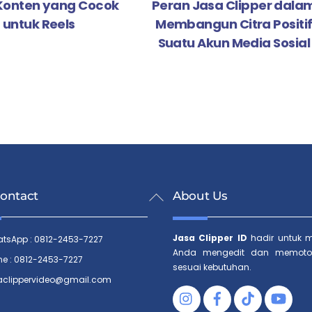
 Konten yang Cocok
Peran Jasa Clipper dala
untuk Reels
Membangun Citra Positi
Suatu Akun Media Sosial
Back
ontact
About Us
To
Top
Jasa Clipper ID
hadir untuk 
tsApp : 0812-2453-7227
Anda mengedit dan memoto
ne : 0812-2453-7227
sesuai kebutuhan.
aclippervideo@gmail.com
Facebook
Tiktok