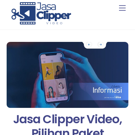
Skip
Men
to
content
Jasa Clipper Video,
Pilihan Paket