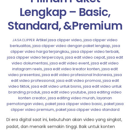
Lengkap – Basic,
Standard, &Premium
Artikel
jasa clipper video
,
jasa clipper video
JASACLIPPER
berkualitas
,
jasa clipper video dengan paket lengkap
,
jasa
clipper video harga terjangkau
,
jasa clipper video terbaik
,
jasa clipper video terpercaya
,
jasa edit video cepat
,
jasa edit
video dokumentasi
,
jasa edit video event
,
jasa edit video
instagram reels
,
jasa edit video kreator konten
,
jasa edit
video presentasi
,
jasa edit video profesional Indonesia
,
jasa
edit video professional
,
jasa edit video promosi
,
jasa edit
video tiktok
,
jasa edit video untuk bisnis
,
jasa edit video untuk
branding produk
,
jasa edit video youtube
,
jasa editing video
konten creator
,
jasa editing video murah
,
layanan
pemotongan video
,
paket jasa clipper video basic
,
paket jasa
clipper video premium
,
paket jasa clipper video standard
Di era digital saat ini, kebutuhan akan video yang singkat,
padat, dan menarik semakin tinggi. Baik untuk konten